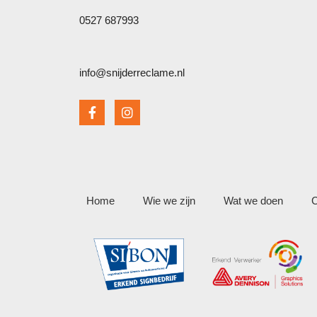
0527 687993
info@snijderreclame.nl
Home
Wie we zijn
Wat we doen
C